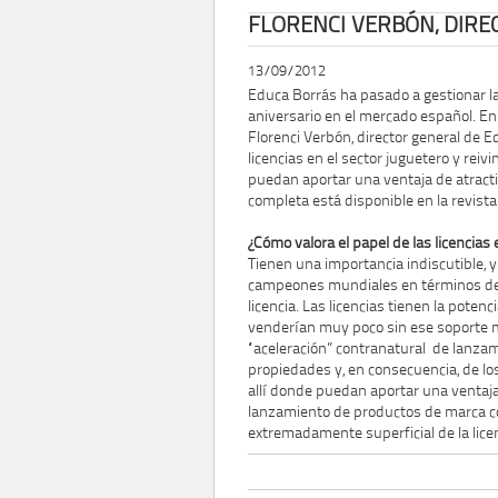
FLORENCI VERBÓN, DIR
13/09/2012
Educa Borrás ha pasado a gestionar la
aniversario en el mercado español. E
Florenci Verbón, director general de E
licencias en el sector juguetero y reivin
puedan aportar una ventaja de atracti
completa está disponible en la revist
¿Cómo valora el papel de las licencias 
Tienen una importancia indiscutible,
campeones mundiales en términos de 
licencia. Las licencias tienen la pot
venderían muy poco sin ese soporte má
“aceleración” contranatural de lanzamie
propiedades y, en consecuencia, de los
allí donde puedan aportar una ventaja
lanzamiento de productos de marca con
extremadamente superficial de la lic