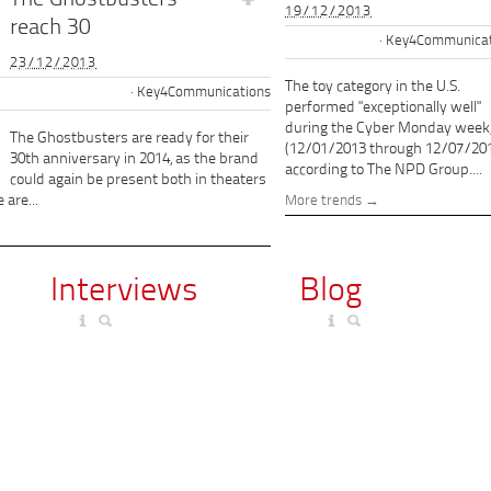
The Ghostbusters
19/12/2013
reach 30
Key4Communicat
23/12/2013
The toy category in the U.S.
Key4Communications
performed "exceptionally well"
during the Cyber Monday week
The Ghostbusters are ready for their
(12/01/2013 through 12/07/201
30th anniversary in 2014, as the brand
according to The NPD Group....
could again be present both in theaters
 are...
More trends
Interviews
Blog