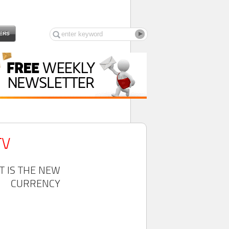
ERS
TV
T IS THE NEW
CURRENCY