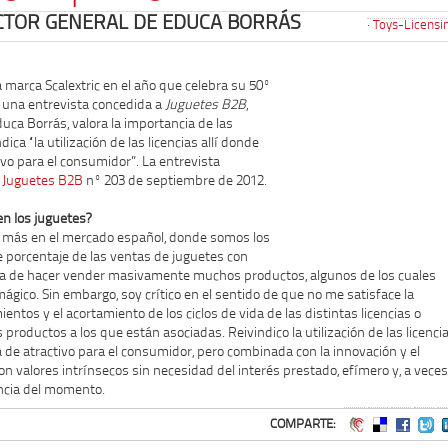
ECTOR GENERAL DE EDUCA BORRÁS
Toys-Licensi
 marca Scalextric en el año que celebra su 50º
n una entrevista concedida a
Juguetes B2B
,
duca Borrás, valora la importancia de las
dica “la utilización de las licencias allí donde
vo para el consumidor”. La entrevista
a
Juguetes B2B
nº 203 de septiembre de 2012.
en los juguetes?
 y más en el mercado español, donde somos los
porcentaje de las ventas de juguetes con
encia de hacer vender masivamente muchos productos, algunos de los cuales
gico. Sin embargo, soy crítico en el sentido de que no me satisface la
ntos y el acortamiento de los ciclos de vida de las distintas licencias o
 productos a los que están asociadas. Reivindico la utilización de las licenci
 de atractivo para el consumidor, pero combinada con la innovación y el
 valores intrínsecos sin necesidad del interés prestado, efímero y, a veces
encia del momento.
COMPARTE: