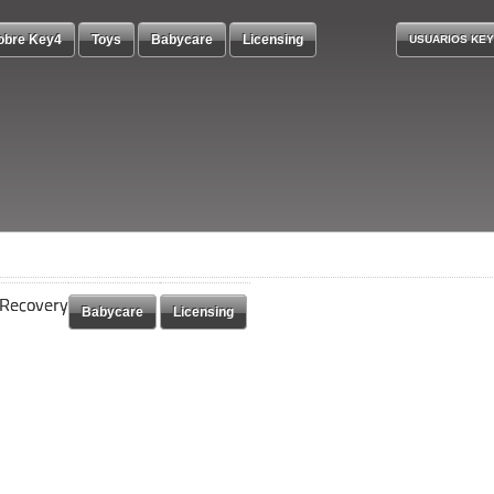
obre Key4
Toys
Babycare
Licensing
USUARIOS KEY
 Recovery
 Recovery
Babycare
Babycare
Licensing
Licensing