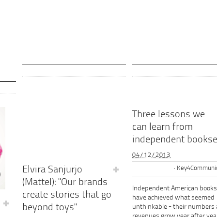
Three lessons we
can learn from
independent bookse
04/12/2013
Elvira Sanjurjo
Key4Communic
(Mattel): "Our brands
Independent American books
create stories that go
have achieved what seemed
beyond toys"
unthinkable - their numbers
revenues grow year after year