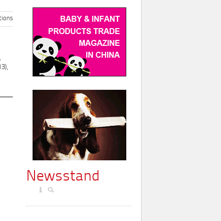
ions
,
3),
Newsstand