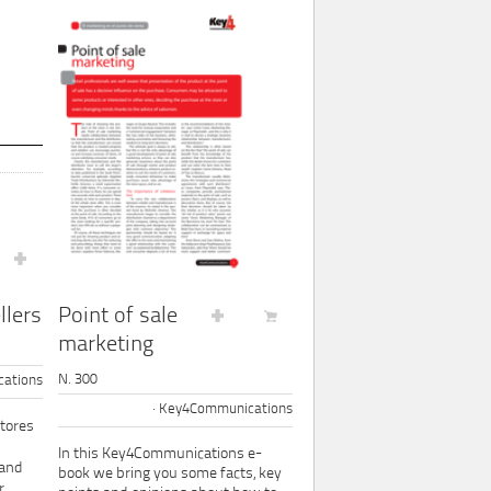
Point of sale
llers
marketing
N. 300
ations
Key4Communications
tores
In this Key4Communications e-
 and
book we bring you some facts, key
,