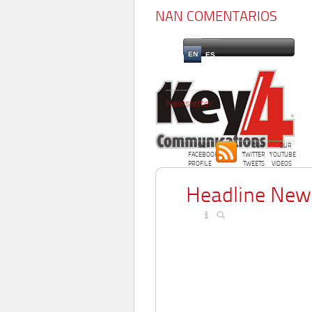
NAN COMENTARIOS
EN
ES
Newsletter
OUR
OUR
OUR
FACEBOOK
TWITTER
YOUTUBE
PROFILE
TWEETS
VIDEOS
Headline New