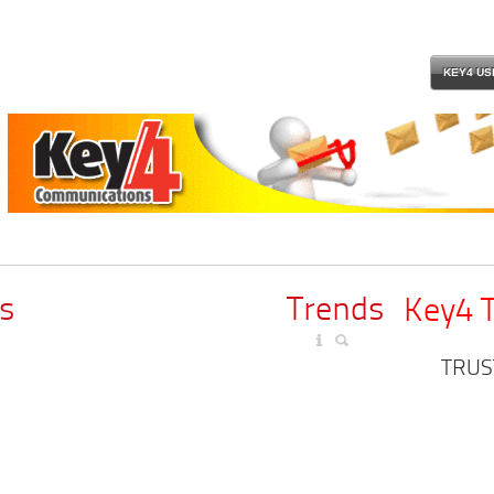
KEY4 US
s
Trends
Key4 
TRUS