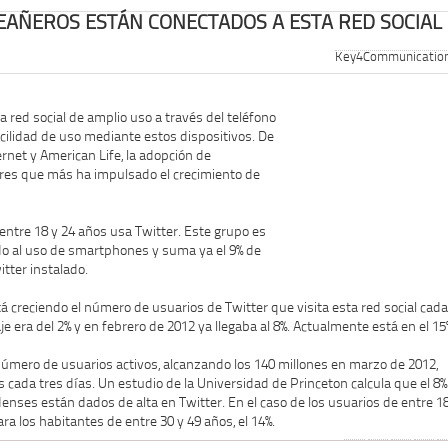
TEAÑEROS ESTÁN CONECTADOS A ESTA RED SOCIAL
Key4Communicatio
 red social de amplio uso a través del teléfono
facilidad de uso mediante estos dispositivos. De
net y American Life, la adopción de
res que más ha impulsado el crecimiento de
entre 18 y 24 años usa Twitter. Este grupo es
do al uso de smartphones y suma ya el 9% de
itter instalado.
 creciendo el número de usuarios de Twitter que visita esta red social cada
e era del 2% y en febrero de 2012 ya llegaba al 8%. Actualmente está en el 15
número de usuarios activos, alcanzando los 140 millones en marzo de 2012,
 cada tres días. Un estudio de la Universidad de Princeton calcula que el 8%
enses están dados de alta en Twitter. En el caso de los usuarios de entre 1
ara los habitantes de entre 30 y 49 años, el 14%.