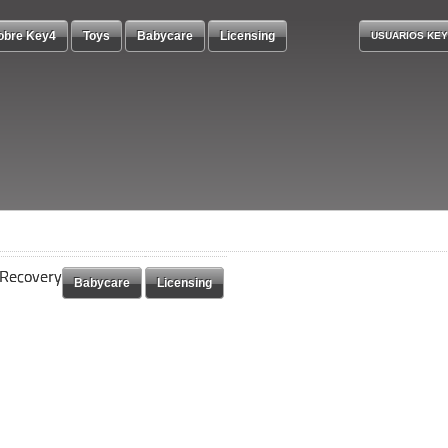
obre Key4
Toys
Babycare
Licensing
USUARIOS KEY
 Recovery
 Recovery
Babycare
Babycare
Licensing
Licensing