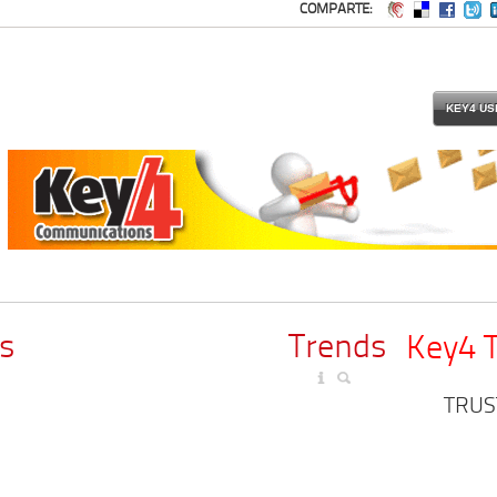
COMPARTE:
KEY4 US
s
Trends
Key4 
TRUS