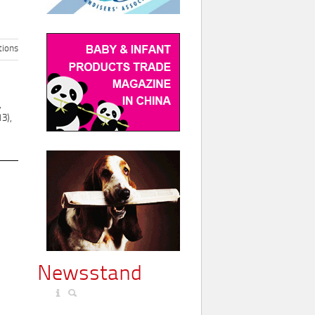
ions
,
3),
Newsstand