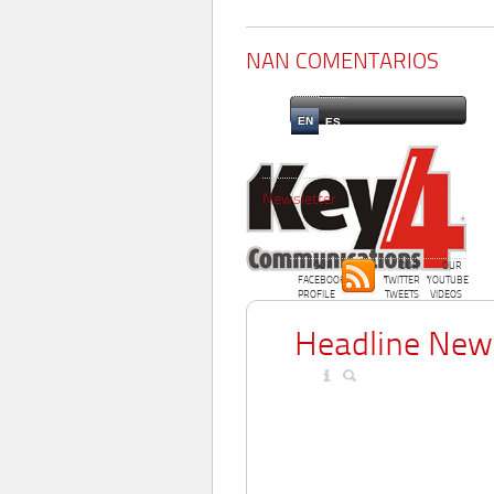
NAN COMENTARIOS
EN
ES
Newsletter
OUR
OUR
OUR
FACEBOOK
TWITTER
YOUTUBE
PROFILE
TWEETS
VIDEOS
Headline New