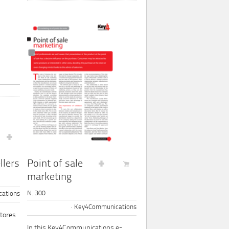
Point of sale
llers
marketing
N. 300
ations
Key4Communications
tores
In this Key4Communications e-