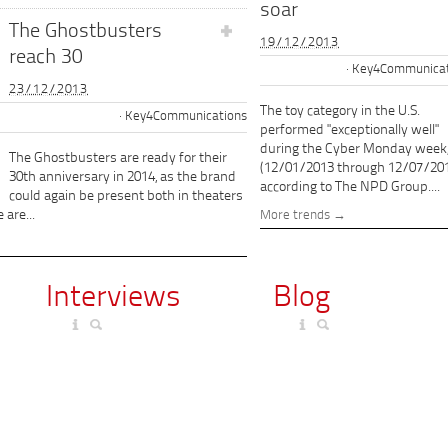
soar
The Ghostbusters
19/12/2013
reach 30
Key4Communicat
23/12/2013
The toy category in the U.S.
Key4Communications
performed "exceptionally well"
during the Cyber Monday week
The Ghostbusters are ready for their
(12/01/2013 through 12/07/201
30th anniversary in 2014, as the brand
according to The NPD Group....
could again be present both in theaters
 are...
More trends
Interviews
Blog