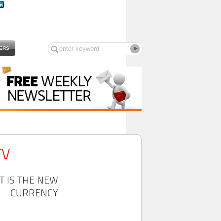
ERS
TV
T IS THE NEW
CURRENCY