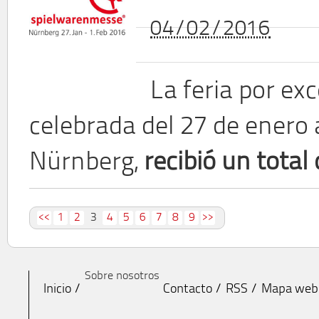
04/02/2016
La feria por exc
celebrada del 27 de enero 
Nürnberg,
recibió un total
<<
1
2
3
4
5
6
7
8
9
>>
Sobre nosotros
Inicio
Contacto
RSS
Mapa web