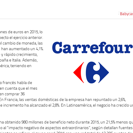
Babyca
ones de euros en 2015, lo
to el ejercicio anterior.
el cambio de moneda, las
n han aumentado un 4,1%.
y rápido crecimiento,
aña e Italia. Además,
rica, teniendo en
o francés habla de
 en cuenta que el mes
 en comprar 36
En Francia, las ventas domésticas de la empresa han repuntado un 2,6%,
e incremento ha alcanzado el 2,8%. En Latinoamérica, el negocio ha crecido u
r ha obtenido 980 millones de beneficio neto durante 2015, un 21,5% menos q
do al “impacto negativo de aspectos extraordinarios”, según detallan fuentes