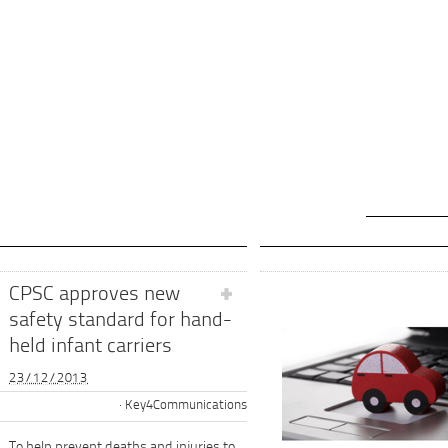
CPSC approves new
safety standard for hand-
held infant carriers
23/12/2013
Key4Communications
To help prevent deaths and injuries to