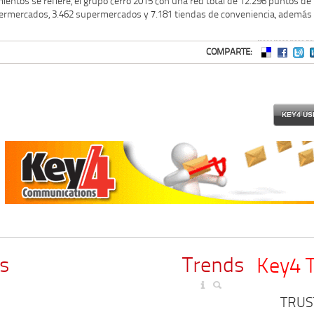
ientos se refiere, el grupo cerró 2015 con una red total de 12.296 puntos de
permercados, 3.462 supermercados y 7.181 tiendas de conveniencia, además
COMPARTE:
KEY4 US
s
Trends
Key4 
TRUS