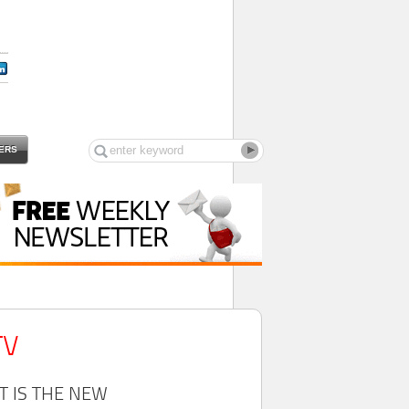
ERS
TV
T IS THE NEW