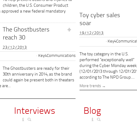
children, the U.S. Consumer Product
s approved a new federal mandatory
Toy cyber sales
soar
The Ghostbusters
19/12/2013
reach 30
Key4Communicat
23/12/2013
The toy category in the U.S.
Key4Communications
performed "exceptionally well"
during the Cyber Monday week
The Ghostbusters are ready for their
(12/01/2013 through 12/07/201
30th anniversary in 2014, as the brand
according to The NPD Group....
could again be present both in theaters
 are...
More trends
Interviews
Blog