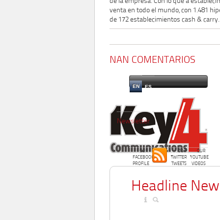
de la empresa. Con lo que a establecim
venta en todo el mundo, con 1.481 hi
de 172 establecimientos cash & carry.
NAN COMENTARIOS
EN
ES
Newsletter
OUR
OUR
OUR
FACEBOOK
TWITTER
YOUTUBE
PROFILE
TWEETS
VIDEOS
Headline New