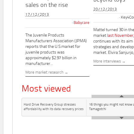
beyond toys"
sales on the rise
20/12/2013
17/12/2013
Key4Co
Babycare
Mattel turned 30 in th
The Juvenile Products
market
last November
Manufacturers Association (JPMA)
continues with its aim
reports that the U.S.market for
strategies and develo
juvenile products was
market. Elvira Sanjurjo,.
approximately $2.97 billion in
More interviews
manufacturer...
More market research
Most viewed
Hard Drive Recovery Group stresses
16 things you might not know 
affordability with its data recovery prices
Tamagotchi