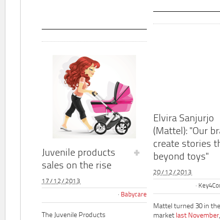
Elvira Sanjurjo
(Mattel): "Our b
create stories t
Juvenile products
beyond toys"
sales on the rise
20/12/2013
17/12/2013
Key4Co
Babycare
Mattel turned 30 in th
The Juvenile Products
market
last November