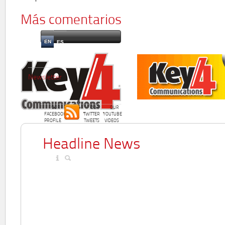
Más comentarios
EN
ES
Newsletter
OUR
OUR
OUR
FACEBOOK
TWITTER
YOUTUBE
PROFILE
TWEETS
VIDEOS
Headline News