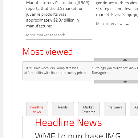
Manufacturers Association (JPMA)
continues with its aim
reports that the U.S.market for
strategies and develo
juvenile products was
market. Elvira Sanjurjo,.
approximately $2.97 billion in
More interviews
manufacturer...
More market research
Most viewed
Hard Drive Recovery Group stresses
16 things you might not know 
affordability with its data recovery prices
Tamagotchi
Headline
Trends
Market
Interviews
A
News
Research
Headline News
WME to purchase IMG