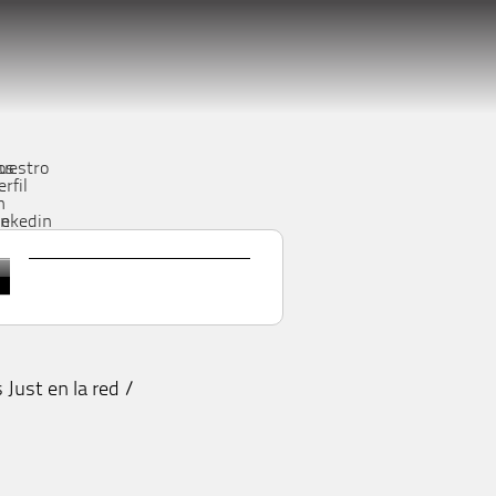
os
uestro
erfil
n
be
inkedin
 Just en la red