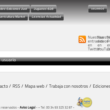
obre Ediciones Just
Juguetes B2B
USUARIOS
uericultura Market
Licencias Actualidad
Nuestras
Nuestr
N
entradas
videos
P
en
en
e
Twitter
YouTu
L
e usuario
acto
RSS
Mapa web
Trabaja con nosotros
Ediciones
os reservados -
Aviso Legal
- – Tel. 00 34 93 325 32 87 -